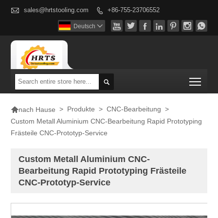

sales@hrtstooling.com
+86-755-23706552








Deutsch

Togg


>
Produkte
>
CNC-Bearbeitung
>
nach Hause
Custom Metall Aluminium CNC-Bearbeitung Rapid Prototyping
Frästeile CNC-Prototyp-Service
Custom Metall Aluminium CNC-
Bearbeitung Rapid Prototyping Frästeile
CNC-Prototyp-Service