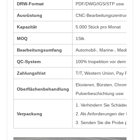
DRW-Format
PDF/DWG/IGS/STP usw.
Ausrüstung
CNC-Bearbeitungszentrum, CNC
Kapazität
5.000 Stück pro Monat
MOQ
1Stk
Bearbeitungsumfang
Automobil-, Marine-, Medizin-, L
QC-System
100% Inspektion vor dem Versa
Zahlungsfrist
T/T, Western Union, Pay Pal
Eloxieren, Bürsten, Chrom, therm
Oberflächenbehandlung
Pulverbeschichtung usw
1. Verhindern Sie Schäden.
Verpackung
2. Als Anforderungen der Kunde
3. Senden Sie die Probe per Exp