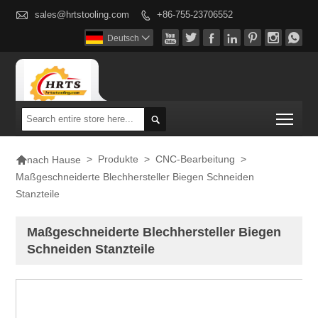

sales@hrtstooling.com
+86-755-23706552








Deutsch

Togg


>
Produkte
>
CNC-Bearbeitung
>
nach Hause
Maßgeschneiderte Blechhersteller Biegen Schneiden
Stanzteile
Maßgeschneiderte Blechhersteller Biegen
Schneiden Stanzteile