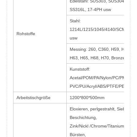
Edelstahl: SUS303, SUS304, SS31
SS316L, 17-4PH usw
Stahl:
1214L/1215/1045/4140/SCM440/
Rohstoffe
usw
Messing: 260, C360, H59, H60, H6
H63, H65, H68, H70, Bronze, Kupf
Kunststoff:
Acetal/POM/PA/Nylon/PC/PMMA
PVC/PU/Acryl/ABS/PTFE/PEEK us
Arbeitstischgröße
1200*800*500mm
Eloxieren, perlgestrahlt, Siebdruc
Beschichtung,
Zink/Nickl /Chrome/Titanium-Über
Bürsten,