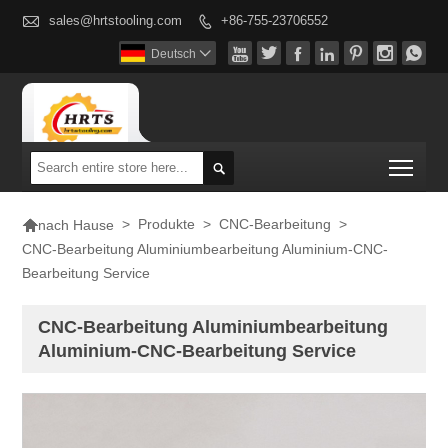

sales@hrtstooling.com
+86-755-23706552








Deutsch

Togg


>
Produkte
>
CNC-Bearbeitung
>
nach Hause
CNC-Bearbeitung Aluminiumbearbeitung Aluminium-CNC-
Bearbeitung Service
CNC-Bearbeitung Aluminiumbearbeitung
Aluminium-CNC-Bearbeitung Service