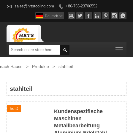

sales@hrtstooling.com
+86-755-23706552








Deutsch

Togg

nach Hause
>
Produkte
>
stahlteil
stahlteil
heiß
Kundenspezifische
Maschinen
Metallbearbeitung
Aluminium Edelstahl