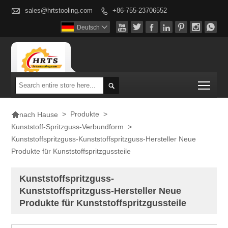

sales@hrtstooling.com
+86-755-23706552








Deutsch

Togg


>
Produkte
>
nach Hause
Kunststoff-Spritzguss-Verbundform
>
Kunststoffspritzguss-Kunststoffspritzguss-Hersteller Neue
Produkte für Kunststoffspritzgussteile
Kunststoffspritzguss-
Kunststoffspritzguss-Hersteller Neue
Produkte für Kunststoffspritzgussteile